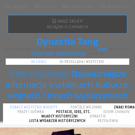
chengyu
artykuł
ciekawostka
idom/zwrot
NASZ SKLEP:
KSIĄŻKI O CHINACH
Dynastia Tang
Nasz leksykon wiedzy o Chinach zawiera aktualnie 318 pozycji - a jeśli liczyć
artykuły
(224) oraz widżety:
władców
,
dynastie
i
wydarzenia historyczne
, będzie to 783.
LOSUJ
PRZEGLĄDAJ WSZYSTKIE
Tutaj znajdziesz:
Najważniejsze
informacje o władcach, kulturze,
wojnach, i innych wydarzeniach
ZOBACZ WSZYSTKIE WIDŻETY:
FORTELE WOJENNE
ZNAKI PISMA
FRAZY I SŁÓWKA
POSTACIE, IDEE, ETC.
IDIOM
CHENGYU
WŁADCY HISTORYCZNI
DYNASTIE
LISTA WYDARZEŃ HISTORYCZNYCH
PRZYSŁOWIA