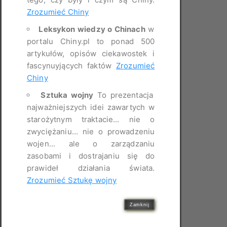
Zrozumieć Chiny
Leksykon wiedzy o Chinach
w
portalu Chiny.pl to ponad 500
artykułów, opisów ciekawostek i
fascynuyjących faktów
Zrozumieć
Chiny
Sztuka wojny
To prezentacja
najważniejszych idei zawartych w
starożytnym traktacie... nie o
zwyciężaniu... nie o prowadzeniu
wojen... ale o zarządzaniu
zasobami i dostrajaniu się do
prawideł działania świata.
Zrozumieć Sztukę wojny
Zamknij