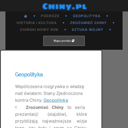
Chiny.pl
•
•
•
PODRÓŻE
GEOPOLITYKA
•
•
HISTORIA I KULTURA
ZROZUMIEĆ CHINY
•
•
CHIŃSKI NOWY ROK
SZTUKA WOJNY
Mapa portalu
Geopolityka
Współczesna rozgrywka o władzę
nad światem: Stany Zjednoczone
kontra Chiny.
Geopolityka
Zrozumieć Chiny
to seria
prezentacji (slajdów), które
przybliżają najważniejsze wizje
tego, czy były i czym są Chiny.