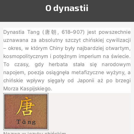
O dynastii
Dynastia Tang (唐朝, 618–907) jest powszechnie
uznawana za absolutny szczyt chińskiej cywilizacji
– okres, w którym Chiny były najbardziej otwartym,
kosmopolitycznym i potężnym imperium na świecie.
To czasy, gdy herbata stała się narodowym
napojem, poezja osiągnęła metafizyczne wyżyny, a
chińskie wpływy sięgały od Japonii aż po brzegi
Morza Kaspijskiego.
Nazwa w języku chińskim