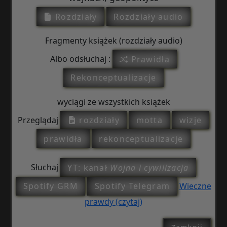
Rozdziały
Rozdziały audio
Fragmenty książek (rozdziały audio)
Albo odsłuchaj :
Prawidła
Rekonceptualizacje
wyciągi ze wszystkich książek
Przeglądaj
rozdziały
motta
wizje
prawidła
rekonceptualizacje
Słuchaj
YT: kanał
Wojna i cywilizacja
Spotify GRM
Spotify Telegram
Wieczne
prawdy (czytaj)