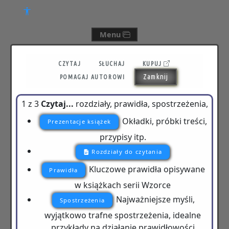
Menu
CZYTAJ
SŁUCHAJ
KUPUJ
Zamknij
POMAGAJ AUTOROWI
1 z 3
Czytaj...
rozdziały, prawidła, spostrzeżenia,
Okładki, próbki treści,
Prezentacje książek
przypisy itp.
Rozdziały do czytania
Kluczowe prawidła opisywane
Prawidła
w książkach serii Wzorce
Najważniejsze myśli,
Spostrzeżenia
wyjątkowo trafne spostrzeżenia, idealne
przykłady na działanie prawidłowości