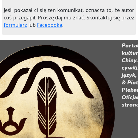
Jeśli pokazał ci się ten komunikat, oznacza to, że autor
coś przegapił. Proszę daj mu znać. Skontaktuj się przez
formularz
lub
Facebooka
.
Porta
kultu
Chiny.
cywili
język,
& Pio
Pleba
Oficja
stron