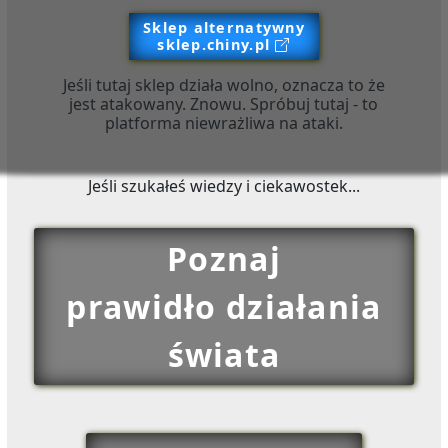
Sklep alternatywny
sklep.chiny.pl
Jeśli tutaj sklep działa wolno, oznacza to że
jest atakowany. Znowu. Spróbuj tutaj - to
platforma niewrażliwa na ataki.
Jeśli szukałeś wiedzy i ciekawostek...
Poznaj
prawidło działania
świata