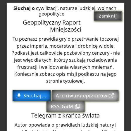
Słuchaj o
cywilizacji, naturze ludzkiej, wojnach,
geopolityce
Zamknij
Geopolityczny Raport
Mniejszości
Tu poznasz prawidła gry o przetrwanie toczonej
przez imperia, mocarstwa i drobnicę w dole.
Podkast jest całkowicie pozbawiony cenzury - nie
jest więc dla tych, którzy szukają rozładowania
frustracji i walidowania własnych mniemań.
Koniecznie zobacz opis misji podkastu na jego
stronie tytułowej.
Słuchaj...
Archiwum epizodów
RSS GRM
Telegram z krańca świata
Autor opowiada o prawidłach ludzkiej natury i