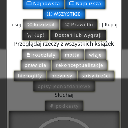
Najnowsza
Najbliższa
WSZYSTKIE
Losuj:
Rozdział
Prawidlo
|| Kupuj:
Kup!
Dostań lub wygraj!
Przeglądaj rzeczy z wszystkich książek
rozdziały
motta
wizje
prawidła
rekonceptualizacje
hieroglify
przypisy
spisy treści
opisy jednozdaniowe
Słuchaj
podkasty