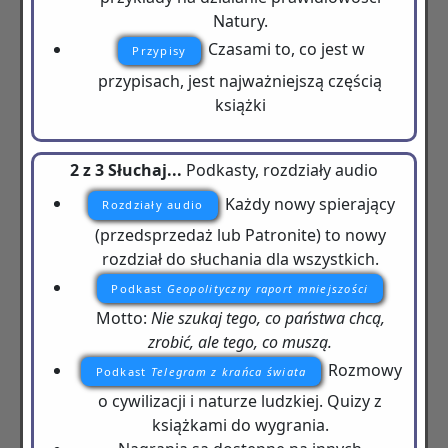
Natury.
Czasami to, co jest w
Przypisy
przypisach, jest najważniejszą częścią
książki
2 z 3 Słuchaj...
Podkasty, rozdziały audio
Każdy nowy spierający
Rozdziały audio
(przedsprzedaż lub Patronite) to nowy
rozdział do słuchania dla wszystkich.
Podkast
Geopolityczny raport mniejszości
Motto:
Nie szukaj tego, co państwa chcą,
zrobić, ale tego, co muszą.
Rozmowy
Podkast
Telegram z krańca świata
o cywilizacji i naturze ludzkiej. Quizy z
książkami do wygrania.