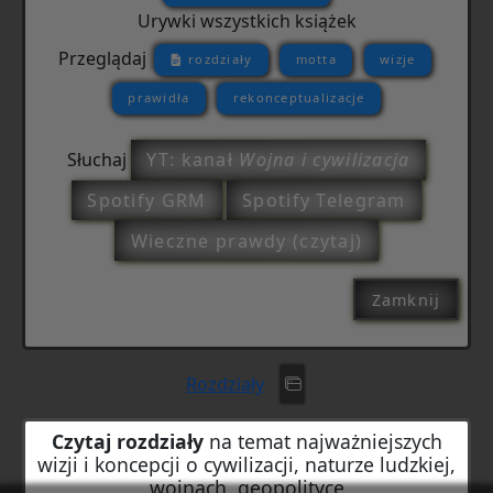
Urywki wszystkich książek
Przeglądaj
rozdziały
motta
wizje
prawidła
rekonceptualizacje
Słuchaj
YT: kanał
Wojna i cywilizacja
Spotify GRM
Spotify Telegram
Wieczne prawdy (czytaj)
Zamknij
Rozdziały
Czytaj rozdziały
na temat najważniejszych
wizji i koncepcji o cywilizacji, naturze ludzkiej,
wojnach, geopolityce