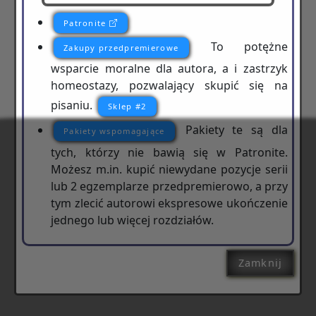
Patronite
To potężne
Zakupy przedpremierowe
wsparcie moralne dla autora, a i zastrzyk
homeostazy, pozwalający skupić się na
pisaniu.
Sklep #2
Pakiety te są dla
Pakiety wspomagające
tych, którzy nie bawią się w Patronite.
Możesz m.in. kupić niewydane pozycje serii
lub 2 egzemplarze przedpremierowo, a przy
tym zlecić autorowi ekspresowe ukończenie
jednego lub więcej rozdziałów.
Zamknij