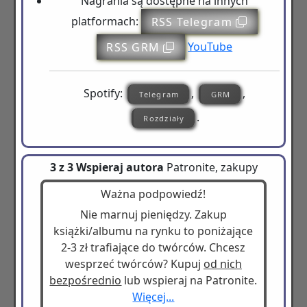
Nagrania są dostępne na innych
platformach:
RSS Telegram
RSS GRM
YouTube
Spotify:
,
,
Telegram
GRM
.
Rozdziały
3 z 3 Wspieraj autora
Patronite, zakupy
Ważna podpowiedź!
Nie marnuj pieniędzy. Zakup
książki/albumu na rynku to poniżające
2-3 zł trafiające do twórców. Chcesz
wesprzeć twórców? Kupuj
od nich
bezpośrednio
lub wspieraj na Patronite.
Więcej...