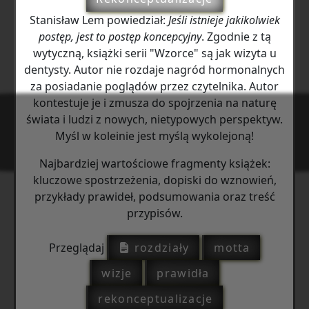
Stanisław Lem powiedział:
Jeśli istnieje jakikolwiek
postęp, jest to postęp koncepcyjny
. Zgodnie z tą
wytyczną, książki serii "Wzorce" są jak wizyta u
dentysty. Autor nie rozdaje nagród hormonalnych
za posiadanie poglądów przez czytelnika. Autor
kontestuje je i zmusza do spojrzenia na naturę
świata i ludzi z nowych, nietypowych perspektyw.
Myśl w koleinie jest myślą wykolejoną!
Najbardziej wartościowe fragmenty książek:
kluczowe spostrzeżenia, dopiski do wznowień,
przykłady prawideł, podsumowania oraz treść
przypisów.
Przeglądaj
rozdziały
motta
wizje
prawidła
rekonceptualizacje