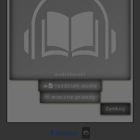
audiobooki
rozdziały audio
wieczne prawdy
Zamknij
Podkasty