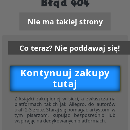
Błąd 404
Nie ma takiej strony
Co teraz? Nie poddawaj się!
Kontynuuj zakupy
tutaj
Z książki zakupionej w sieci, a zwłaszcza na
platformach takich jak Allegro, do autorów
trafi 2-3 złote. Staraj się pomagać artystom, w
tym pisarzom, kupując bezpośrednio lub
wspirając na dedykowanych platformach.