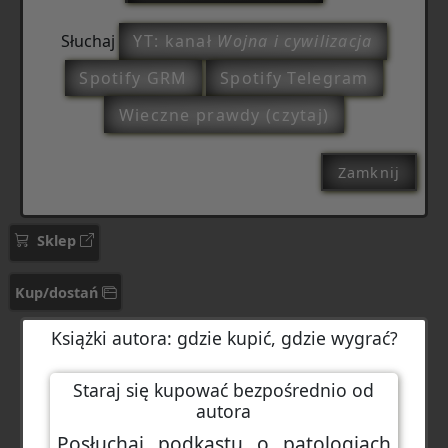
Słuchaj
YT: kanał
Wojna i cywilizacja
Spotify GRM
Spotify Telegram
Wieczne prawdy (czytaj)
Zamknij
Sklep
Kup/dostań
Książki autora: gdzie kupić, gdzie wygrać?
Staraj się kupować bezpośrednio od
autora
Posłuchaj podkastu o patologiach