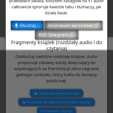
prawidłach świata. Kosztem zasięgów na YT autor
całkowicie ignoruje kwestie tabu i tłumaczy, jak
działa świat.
Słuchaj...
Archiwum epizodów
RSS Telegram
Fragmenty książek (rozdziały audio i do
czytania)
Odsłuchaj niektóre rozdziały książek. Autor
proponuje zabawę: każdy dołączający do
wspierających na Patronite.pl zleca nagranie
jednego rozdziału, który trafia do domeny
publicznej.
Rozdziały audio (słuchaj)
Rozdziały dostępne jako próbki (czytaj)
Prawidła (czytaj)