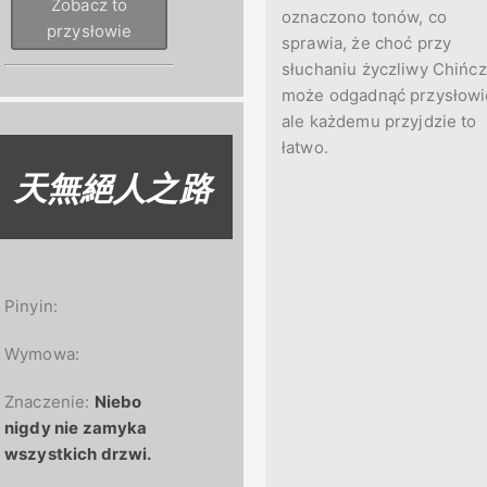
Zobacz to
oznaczono tonów, co
przysłowie
sprawia, że choć przy
słuchaniu życzliwy Chińc
może odgadnąć przysłowi
ale każdemu przyjdzie to
łatwo.
天無絕人之路
Pinyin:
Wymowa:
Znaczenie:
Niebo
nigdy nie zamyka
wszystkich drzwi.