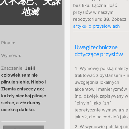
人不為己、天誅
bez liku. Łączna ilość
地滅
przysłów w naszym
repozytorium:
38
. Zobacz
artykuł o przysłowiach
Pinyin:
Uwagi techniczne
dotyczące przysłów
Wymowa:
Znaczenie:
Jeśli
Wymowę polską należy
człowiek sam nie
traktować z dystansem - n
pilnuje siebie, Niebo i
uwzględnia lokalnych
Ziemia zniszczy go;
akcentów i manieryzmów
każdy niechaj pilnuje
(np. dźwięk zapisywany w
siebie, a złe duchy
`pinyin` jako `zh`
uciekną daleko.
teoretycznie wymawia się
jak
dż
, ale na codzień jak
W wymowie polskiej ni