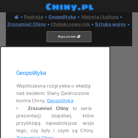
Chiny.pl
•
Podróże
•
Geopolityka
•
Historia i kultura
•
Zrozumieć Chiny
•
Chiński nowy rok
•
Sztuka wojny
•
Mapa portalu
Geopolityka
Współczesna rozgrywka o władzę
nad światem: Stany Zjednoczone
kontra Chiny.
Geopolityka
Zrozumieć Chiny
to seria
prezentacji (slajdów), które
przybliżają najważniejsze wizje
tego, czy były i czym są Chiny.
Zrozumieć Chiny