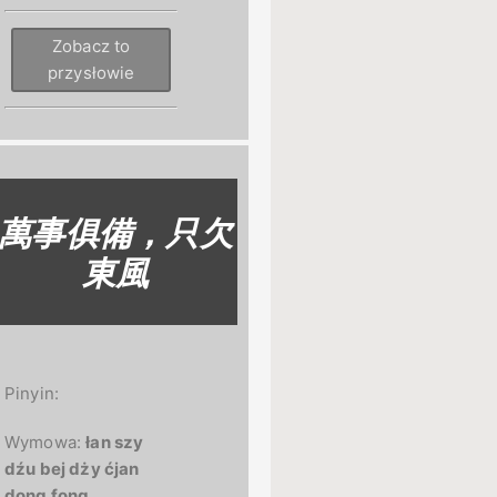
Zobacz to
przysłowie
萬事俱備，只欠
東風
Pinyin:
Wymowa:
łan szy
dźu bej dży ćjan
dong fong