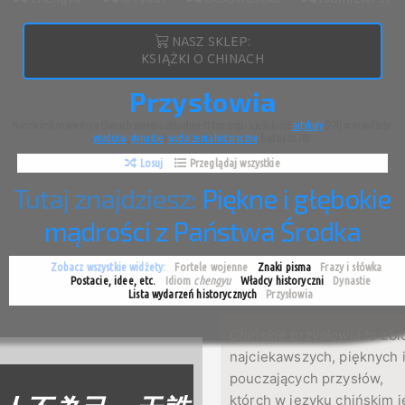
NASZ SKLEP:
KSIĄŻKI O CHINACH
Przysłowia
Nasz leksykon wiedzy o Chinach zawiera aktualnie 318 pozycji - a jeśli liczyć
artykuły
(224) oraz widżety:
władców
,
dynastie
i
wydarzenia historyczne
, będzie to 783.
Losuj
Przeglądaj wszystkie
Tutaj znajdziesz:
Piękne i głębokie
mądrości z Państwa Środka
Zobacz wszystkie widżety:
Fortele wojenne
Znaki pisma
Frazy i słówka
Postacie, idee, etc.
Idiom
chengyu
Władcy historyczni
Dynastie
Lista wydarzeń historycznych
Przysłowia
Chińskie przysłowia
to zbi
najciekawszych, pięknych 
pouczających przysłów,
którch w języku chińskim j