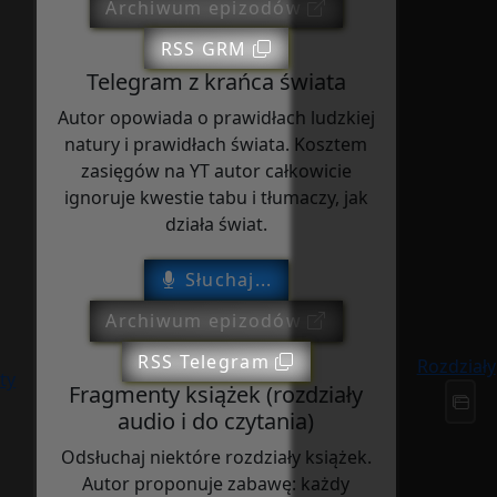
Archiwum epizodów
RSS GRM
Telegram z krańca świata
Autor opowiada o prawidłach ludzkiej
natury i prawidłach świata. Kosztem
zasięgów na YT autor całkowicie
ignoruje kwestie tabu i tłumaczy, jak
działa świat.
Słuchaj...
Archiwum epizodów
RSS Telegram
Rozdziały
ty
Fragmenty książek (rozdziały
audio i do czytania)
Odsłuchaj niektóre rozdziały książek.
Autor proponuje zabawę: każdy