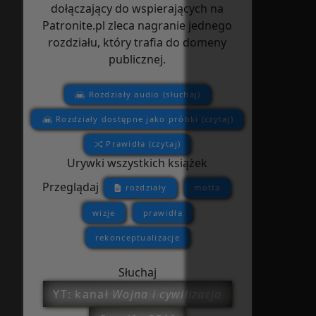
dołączający do wspierających na
Patronite.pl zleca nagranie jednego
rozdziału, który trafia do domeny
publicznej.
Rozdziały audio (słuchaj)
Rozdziały dostępne jako próbki (czytaj)
Prawidła (czytaj)
Urywki wszystkich książek
Przeglądaj
rozdziały
motta
wizje
prawidła
rekonceptualizacje
Słuchaj
YT: kanał
Wojna i cywilizacja