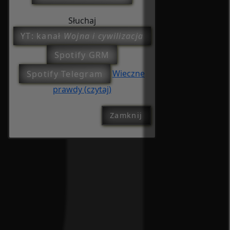
Słuchaj
YT: kanał
Wojna i cywilizacja
Spotify GRM
Spotify Telegram
Wieczne
prawdy (czytaj)
Zamknij