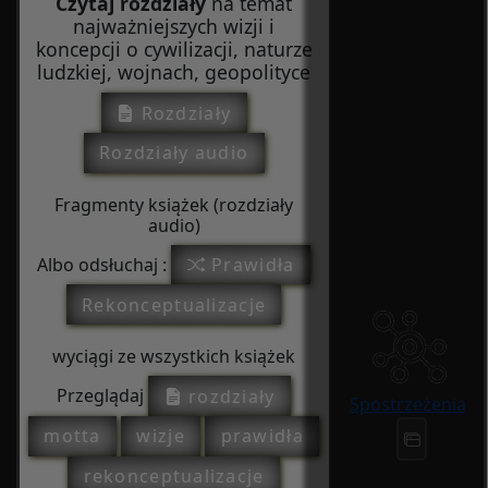
Czytaj rozdziały
na temat
najważniejszych wizji i
koncepcji o cywilizacji, naturze
ludzkiej, wojnach, geopolityce
Rozdziały
Rozdziały audio
Fragmenty książek (rozdziały
audio)
Albo odsłuchaj :
Prawidła
Rekonceptualizacje
wyciągi ze wszystkich książek
Przeglądaj
rozdziały
Spostrzeżenia
motta
wizje
prawidła
rekonceptualizacje