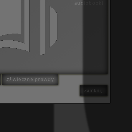
audiobooki
wieczne prawdy
Zamknij