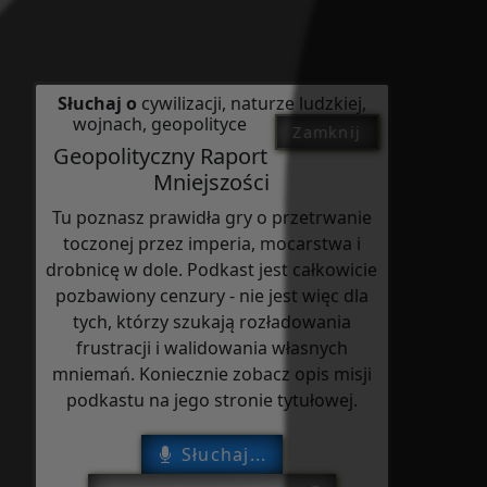
Słuchaj o
cywilizacji, naturze ludzkiej,
wojnach, geopolityce
Zamknij
Geopolityczny Raport
Mniejszości
Tu poznasz prawidła gry o przetrwanie
toczonej przez imperia, mocarstwa i
drobnicę w dole. Podkast jest całkowicie
pozbawiony cenzury - nie jest więc dla
tych, którzy szukają rozładowania
frustracji i walidowania własnych
mniemań. Koniecznie zobacz opis misji
podkastu na jego stronie tytułowej.
Słuchaj...