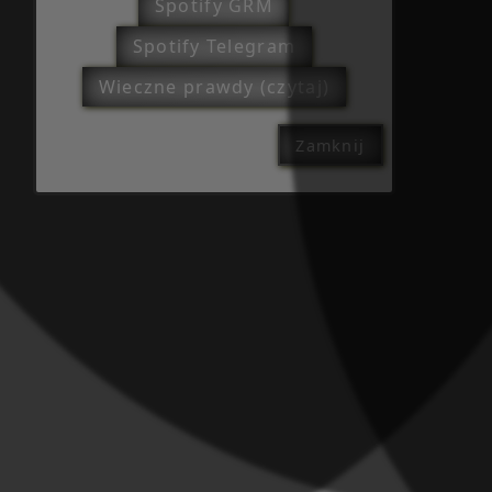
Spotify GRM
Spotify Telegram
Wieczne prawdy (czytaj)
Zamknij