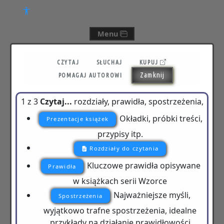
Menu
CZYTAJ
SŁUCHAJ
KUPUJ
Zamknij
POMAGAJ AUTOROWI
1 z 3
Czytaj...
rozdziały, prawidła, spostrzeżenia,
Okładki, próbki treści,
Prezentacje książek
przypisy itp.
Rozdziały do czytania
Kluczowe prawidła opisywane
Prawidła
w książkach serii Wzorce
Najważniejsze myśli,
Spostrzeżenia
wyjątkowo trafne spostrzeżenia, idealne
przykłady na działanie prawidłowości