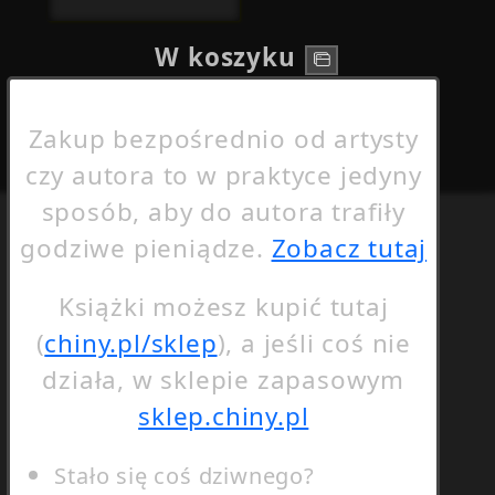
W koszyku
Nie poddawaj się!
Zakup bezpośrednio od artysty
czy autora to w praktyce jedyny
sposób, aby do autora trafiły
godziwe pieniądze.
Zobacz tutaj
Książki możesz kupić tutaj
(
chiny.pl/sklep
), a jeśli coś nie
działa, w sklepie zapasowym
sklep.chiny.pl
Stało się coś dziwnego?