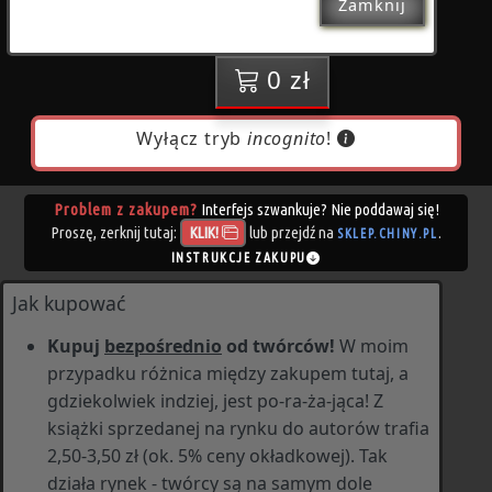
Zamknij
0 zł
Wyłącz tryb
incognito
!
Problem z zakupem?
Interfejs szwankuje? Nie poddawaj się!
Proszę, zerknij tutaj:
lub przejdź na
.
KLIK!
SKLEP.CHINY.PL
INSTRUKCJE ZAKUPU
Jak kupować
Kupuj
bezpośrednio
od twórców!
W moim
przypadku różnica między zakupem tutaj, a
gdziekolwiek indziej, jest
po‑ra‑ża‑jąca!
Z
książki sprzedanej na rynku do autorów trafia
2,50-3,50 zł (ok. 5% ceny okładkowej). Tak
działa rynek - twórcy są na samym dole