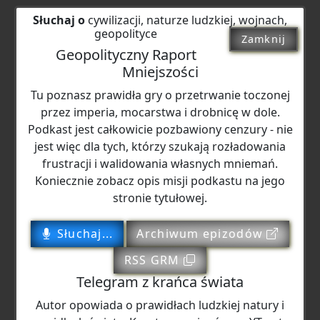
Słuchaj o
cywilizacji, naturze ludzkiej, wojnach,
geopolityce
Zamknij
Geopolityczny Raport
Mniejszości
Tu poznasz prawidła gry o przetrwanie toczonej
przez imperia, mocarstwa i drobnicę w dole.
Podkast jest całkowicie pozbawiony cenzury - nie
jest więc dla tych, którzy szukają rozładowania
frustracji i walidowania własnych mniemań.
Koniecznie zobacz opis misji podkastu na jego
stronie tytułowej.
Słuchaj...
Archiwum epizodów
RSS GRM
Telegram z krańca świata
Autor opowiada o prawidłach ludzkiej natury i