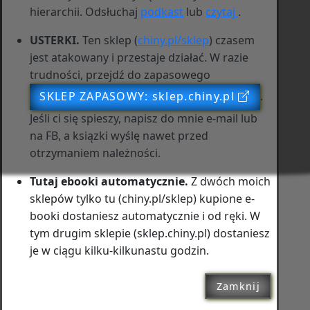
hierarchii. Odsłuchaj
podkast
lub
czytaj
.
USTERKI.
Ten sklep (
chiny.pl/sklep
) czasem
jest atakowany i przestaje działać. W razie
trudności, przejdź do zapasowego
SKLEP ZAPASOWY: sklep.chiny.pl
.
Jeśli ci się spieszy, napisz do mnie e‑mail lub
na FB, a ksiązki wyślę nawet przed
otrzymaniem należności.
Tutaj ebooki automatycznie.
Z dwóch moich
sklepów tylko tu (chiny.pl/sklep) kupione e-
booki dostaniesz automatycznie i od ręki. W
tym drugim sklepie (sklep.chiny.pl) dostaniesz
je w ciągu kilku-kilkunastu godzin.
Zamknij