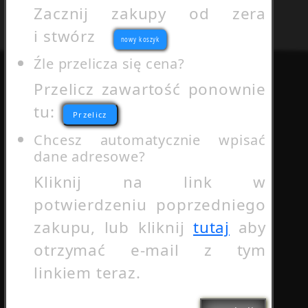
Zacznij zakupy od zera
i stwórz
nowy koszyk
Źle przelicza się cena?
Przelicz zawartość ponownie
tu:
Przelicz
Chcesz automatycznie wpisać
dane adresowe?
Kliknij na link w
potwierdzeniu poprzedniego
zakupu, lub kliknij
tutaj
aby
otrzymać e‑mail z tym
linkiem teraz.