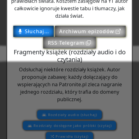
prawidłach świata. Kosztem zasięgów na YT autor
całkowicie ignoruje kwestie tabu i tłumaczy, jak
działa świat.
Słuchaj...
Archiwum epizodów
RSS Telegram
Fragmenty książek (rozdziały audio i do
czytania)
Odsłuchaj niektóre rozdziały książek. Autor
proponuje zabawę: każdy dołączający do
wspierających na Patronite.pl zleca nagranie
jednego rozdziału, który trafia do domeny
publicznej.
Rozdziały audio (słuchaj)
Rozdziały dostępne jako próbki (czytaj)
Prawidła (czytaj)