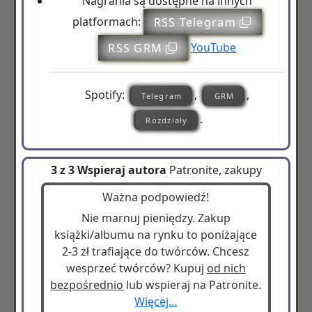
Nagrania są dostępne na innych
platformach:
RSS Telegram
RSS GRM
YouTube
Spotify:
,
,
Telegram
GRM
.
Rozdziały
3 z 3 Wspieraj autora
Patronite, zakupy
Ważna podpowiedź!
Nie marnuj pieniędzy. Zakup
książki/albumu na rynku to poniżające
2-3 zł trafiające do twórców. Chcesz
wesprzeć twórców? Kupuj
od nich
bezpośrednio
lub wspieraj na Patronite.
Więcej...