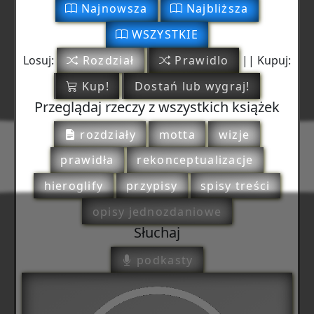
Najnowsza
Najbliższa
WSZYSTKIE
Losuj:
Rozdział
Prawidlo
|| Kupuj:
Kup!
Dostań lub wygraj!
Przeglądaj rzeczy z wszystkich książek
rozdziały
motta
wizje
prawidła
rekonceptualizacje
hieroglify
przypisy
spisy treści
opisy jednozdaniowe
Słuchaj
podkasty