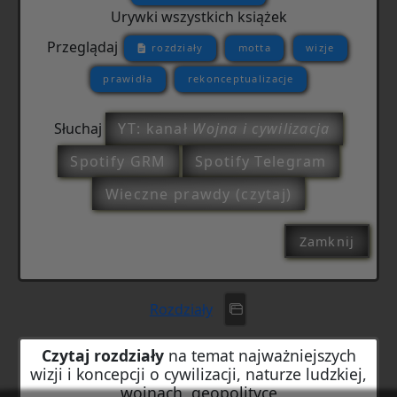
Urywki wszystkich książek
Przeglądaj
rozdziały
motta
wizje
prawidła
rekonceptualizacje
Słuchaj
YT: kanał
Wojna i cywilizacja
Spotify GRM
Spotify Telegram
Wieczne prawdy (czytaj)
Zamknij
Rozdziały
Czytaj rozdziały
na temat najważniejszych
wizji i koncepcji o cywilizacji, naturze ludzkiej,
wojnach, geopolityce