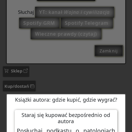
Słuchaj
YT: kanał
Wojna i cywilizacja
Spotify GRM
Spotify Telegram
Wieczne prawdy (czytaj)
Zamknij
Sklep
Kup/dostań
Książki autora: gdzie kupić, gdzie wygrać?
Staraj się kupować bezpośrednio od
autora
Posłuchaj podkastu o patologiach