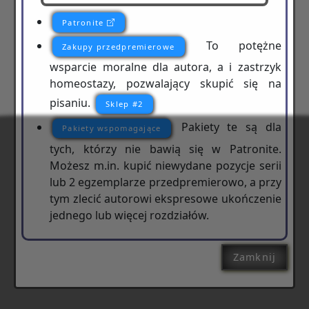
Patronite
To potężne
Zakupy przedpremierowe
wsparcie moralne dla autora, a i zastrzyk
homeostazy, pozwalający skupić się na
pisaniu.
Sklep #2
Pakiety te są dla
Pakiety wspomagające
tych, którzy nie bawią się w Patronite.
Możesz m.in. kupić niewydane pozycje serii
lub 2 egzemplarze przedpremierowo, a przy
tym zlecić autorowi ekspresowe ukończenie
jednego lub więcej rozdziałów.
Zamknij