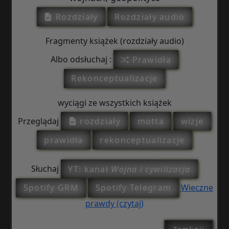
Rozdziały
Rozdziały audio
Fragmenty książek (rozdziały audio)
Albo odsłuchaj :
Prawidła
Rekonceptualizacje
wyciągi ze wszystkich książek
Przeglądaj
rozdziały
motta
wizje
prawidła
rekonceptualizacje
Słuchaj
YT: kanał
Wojna i cywilizacja
Spotify GRM
Spotify Telegram
Wieczne
prawdy (czytaj)