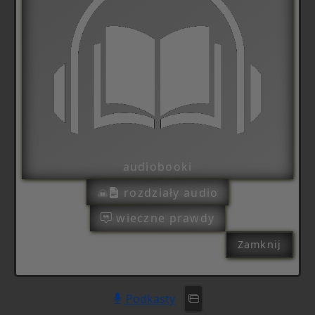
audiobooki
rozdziały audio
wieczne prawdy
Zamknij
Podkasty