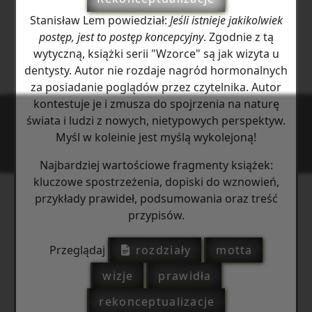
Stanisław Lem powiedział:
Jeśli istnieje jakikolwiek
postęp, jest to postęp koncepcyjny
. Zgodnie z tą
wytyczną, książki serii "Wzorce" są jak wizyta u
dentysty. Autor nie rozdaje nagród hormonalnych
za posiadanie poglądów przez czytelnika. Autor
kontestuje je i zmusza do spojrzenia na naturę
świata i ludzi z nowych, nietypowych perspektyw.
Myśl w koleinie jest myślą wykolejoną!
Najbardziej wartościowe fragmenty książek:
kluczowe spostrzeżenia, dopiski do wznowień,
przykłady prawideł, podsumowania oraz treść
przypisów.
Przeglądaj
rozdziały
motta
wizje
prawidła
rekonceptualizacje