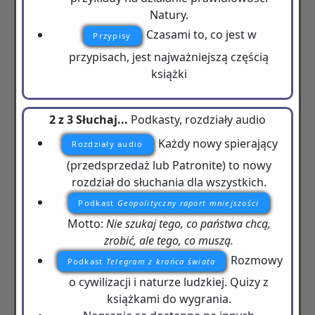
Natury.
Czasami to, co jest w
Przypisy
przypisach, jest najważniejszą częścią
książki
2 z 3 Słuchaj...
Podkasty, rozdziały audio
Każdy nowy spierający
Rozdziały audio
(przedsprzedaż lub Patronite) to nowy
rozdział do słuchania dla wszystkich.
Podkast
Geopolityczny raport mniejszości
Motto:
Nie szukaj tego, co państwa chcą,
zrobić, ale tego, co muszą.
Rozmowy
Podkast
Telegram z krańca świata
o cywilizacji i naturze ludzkiej. Quizy z
książkami do wygrania.