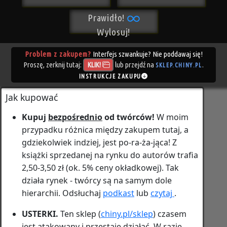
Prawidło!
Wylosuj!
Problem z zakupem?
Interfejs szwankuje? Nie poddawaj się!
Proszę, zerknij tutaj:
lub przejdź na
.
KLIK!
SKLEP.CHINY.PL
INSTRUKCJE ZAKUPU
Jak kupować
Kupuj
bezpośrednio
od twórców!
W moim
przypadku różnica między zakupem tutaj, a
gdziekolwiek indziej, jest
po‑ra‑ża‑jąca!
Z
książki sprzedanej na rynku do autorów trafia
2,50-3,50 zł (ok. 5% ceny okładkowej). Tak
działa rynek - twórcy są na samym dole
hierarchii. Odsłuchaj
podkast
lub
czytaj
.
USTERKI.
Ten sklep (
chiny.pl/sklep
) czasem
jest atakowany i przestaje działać. W razie