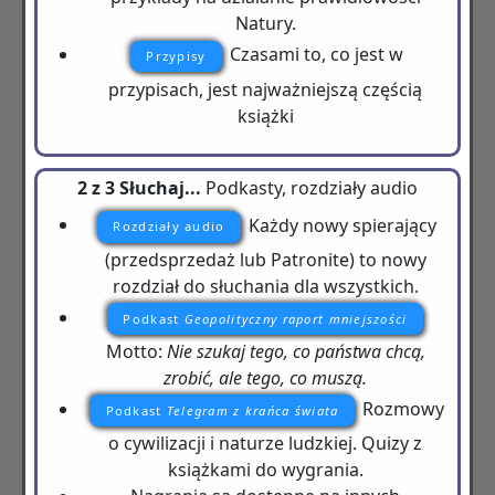
Natury.
Czasami to, co jest w
Przypisy
przypisach, jest najważniejszą częścią
książki
2 z 3 Słuchaj...
Podkasty, rozdziały audio
Każdy nowy spierający
Rozdziały audio
(przedsprzedaż lub Patronite) to nowy
rozdział do słuchania dla wszystkich.
Podkast
Geopolityczny raport mniejszości
Motto:
Nie szukaj tego, co państwa chcą,
zrobić, ale tego, co muszą.
Rozmowy
Podkast
Telegram z krańca świata
o cywilizacji i naturze ludzkiej. Quizy z
książkami do wygrania.