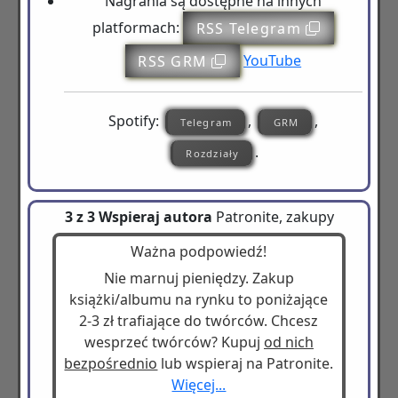
Nagrania są dostępne na innych
platformach:
RSS Telegram
RSS GRM
YouTube
Spotify:
,
,
Telegram
GRM
.
Rozdziały
3 z 3 Wspieraj autora
Patronite, zakupy
Ważna podpowiedź!
Nie marnuj pieniędzy. Zakup
książki/albumu na rynku to poniżające
2-3 zł trafiające do twórców. Chcesz
wesprzeć twórców? Kupuj
od nich
bezpośrednio
lub wspieraj na Patronite.
Więcej...