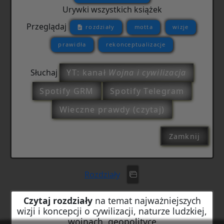
Urywki wszystkich książek
Przeglądaj
rozdziały
motta
wizje
prawidła
rekonceptualizacje
Słuchaj
YT: kanał
Wojna i cywilizacja
Spotify GRM
Spotify Telegram
Wieczne prawdy (czytaj)
Zamknij
Rozdziały
Czytaj rozdziały
na temat najważniejszych
wizji i koncepcji o cywilizacji, naturze ludzkiej,
wojnach, geopolityce