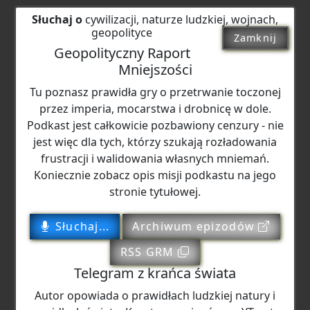
Słuchaj o
cywilizacji, naturze ludzkiej, wojnach,
geopolityce
Zamknij
Geopolityczny Raport
Mniejszości
Tu poznasz prawidła gry o przetrwanie toczonej
przez imperia, mocarstwa i drobnicę w dole.
Podkast jest całkowicie pozbawiony cenzury - nie
jest więc dla tych, którzy szukają rozładowania
frustracji i walidowania własnych mniemań.
Koniecznie zobacz opis misji podkastu na jego
stronie tytułowej.
Słuchaj...
Archiwum epizodów
RSS GRM
Telegram z krańca świata
Autor opowiada o prawidłach ludzkiej natury i