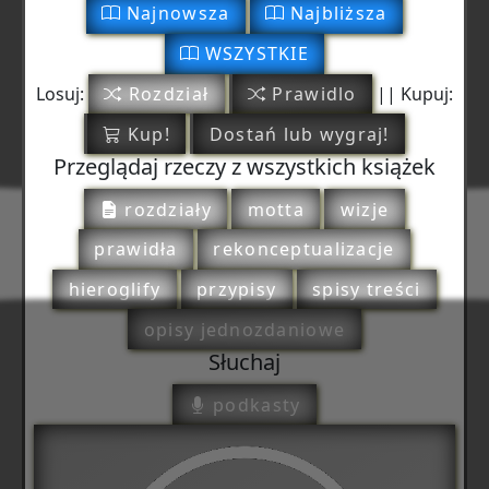
Najnowsza
Najbliższa
WSZYSTKIE
Losuj:
Rozdział
Prawidlo
|| Kupuj:
Kup!
Dostań lub wygraj!
Przeglądaj rzeczy z wszystkich książek
rozdziały
motta
wizje
prawidła
rekonceptualizacje
hieroglify
przypisy
spisy treści
opisy jednozdaniowe
Słuchaj
podkasty