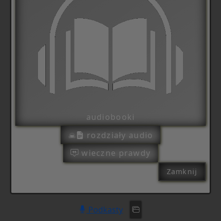
audiobooki
rozdziały audio
wieczne prawdy
Zamknij
Podkasty