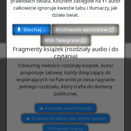
prawidłach świata. Kosztem zasięgów na YT autor
całkowicie ignoruje kwestie tabu i tłumaczy, jak
działa świat.
Słuchaj...
Archiwum epizodów
RSS Telegram
Fragmenty książek (rozdziały audio i do
czytania)
Odsłuchaj niektóre rozdziały książek. Autor
proponuje zabawę: każdy dołączający do
wspierających na Patronite.pl zleca nagranie
jednego rozdziału, który trafia do domeny
publicznej.
Rozdziały audio (słuchaj)
Rozdziały dostępne jako próbki (czytaj)
Prawidła (czytaj)