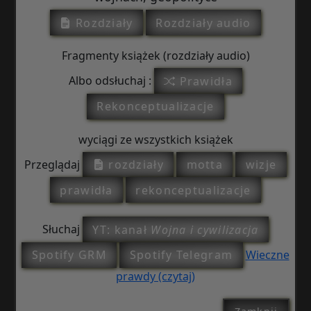
Rozdziały
Rozdziały audio
Fragmenty książek (rozdziały audio)
Albo odsłuchaj :
Prawidła
Rekonceptualizacje
wyciągi ze wszystkich książek
Przeglądaj
rozdziały
motta
wizje
prawidła
rekonceptualizacje
Słuchaj
YT: kanał
Wojna i cywilizacja
Spotify GRM
Spotify Telegram
Wieczne
prawdy (czytaj)