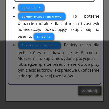
Patronite
To potężne
Zakupy przedpremierowe
wsparcie moralne dla autora, a i zastrzyk
homeostazy, pozwalający skupić się na
pisaniu.
Sklep #2
Pakiety te są dla
Pakiety wspomagające
tych, którzy nie bawią się w Patronite.
Możesz m.in. kupić niewydane pozycje serii
lub 2 egzemplarze przedpremierowo, a przy
tym zlecić autorowi ekspresowe ukończenie
jednego lub więcej rozdziałów.
Zamknij