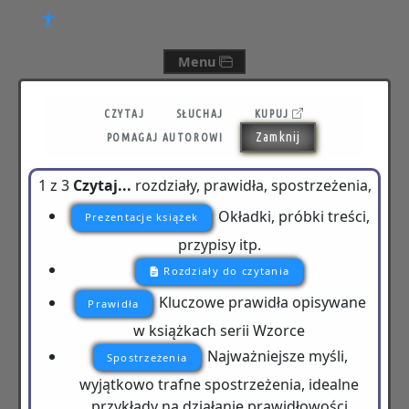
Menu
CZYTAJ
SŁUCHAJ
KUPUJ
Zamknij
POMAGAJ AUTOROWI
1 z 3
Czytaj...
rozdziały, prawidła, spostrzeżenia,
Okładki, próbki treści,
Prezentacje książek
przypisy itp.
Rozdziały do czytania
Kluczowe prawidła opisywane
Prawidła
w książkach serii Wzorce
Najważniejsze myśli,
Spostrzeżenia
wyjątkowo trafne spostrzeżenia, idealne
przykłady na działanie prawidłowości