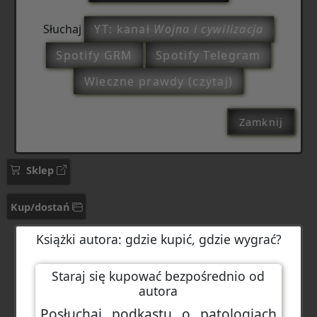
Słuchaj
YT: kanał
Wojna i cywilizacja
Spotify GRM
Spotify Telegram
Wieczne prawdy (czytaj)
Zamknij
Sklep
Kup/dostań
Książki autora: gdzie kupić, gdzie wygrać?
Staraj się kupować bezpośrednio od
autora
Posłuchaj podkastu o patologiach