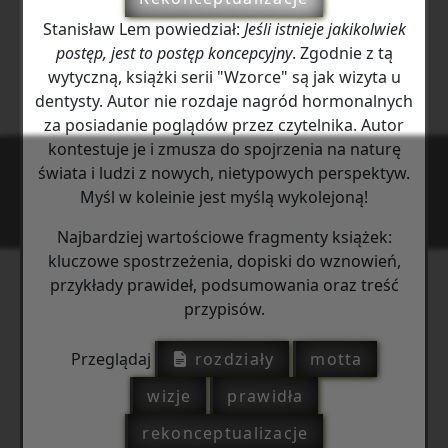
Stanisław Lem powiedział:
Jeśli istnieje jakikolwiek
postęp, jest to postęp koncepcyjny
. Zgodnie z tą
wytyczną, książki serii "Wzorce" są jak wizyta u
dentysty. Autor nie rozdaje nagród hormonalnych
za posiadanie poglądów przez czytelnika. Autor
kontestuje je i zmusza do spojrzenia na naturę
świata i ludzi z nowych, nietypowych perspektyw.
Myśl w koleinie jest myślą wykolejoną!
Najbardziej wartościowe fragmenty książek:
kluczowe spostrzeżenia, dopiski do wznowień,
przykłady prawideł, podsumowania oraz treść
przypisów.
Przeglądaj
rozdziały
motta
wizje
prawidła
rekonceptualizacje